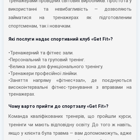
тренажерами провідних світових виробників. Простота у
використанні та невибагливість — дозволяють
займатися на тренажерах як підготовленим
спортсменам, так і новачкам.
Які послуги надає спортивний клуб «Get Fit»?
•
Тренажерний та фітнес зали.
•
Персональний та груповий тренінг.
•
Велика зона для функціонального тренінгу.
•
Тренажери професійної лінійки.
•
Заняття напряму «фітнес+зал», де поєднуються
високоінтервальні фітнес-тренування з вправами на
тренажерах.
Чому варто прийти до спортзалу «Get Fit»?
Команда кваліфікованих тренерів, що пройшли курси,
тренінги чи мають відповідну освіту. До того ж навіть,
якщо у клієнта була травма — вам допомоможуть, адже