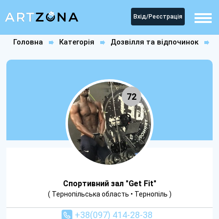
Вхід/Реєстрація
Головна
Категорія
Дозвілля та відпочинок
Спортзали
Спортивний зал "Get Fit"
72
Спортивний зал "Get Fit"
( Тернопільська область • Тернопіль )
+38(097) 414-28-38