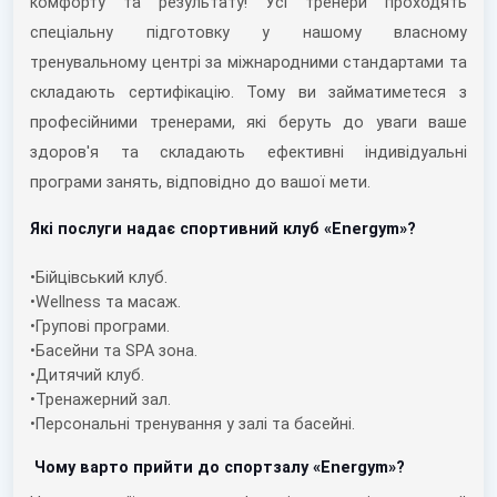
комфорту та результату! Усі тренери проходять
спеціальну підготовку у нашому власному
тренувальному центрі за міжнародними стандартами та
складають сертифікацію. Тому ви займатиметеся з
професійними тренерами, які беруть до уваги ваше
здоров'я та складають ефективні індивідуальні
програми занять, відповідно до вашої мети.
Які послуги надає спортивний клуб «Energym»?
•
Бійцівський клуб.
•
Wellness та масаж.
•
Групові програми.
•
Басейни та SPA зона.
•
Дитячий клуб.
•
Тренажерний зал.
•
Персональні тренування у залі та басейні.
Чому варто прийти до спортзалу «Energym»?