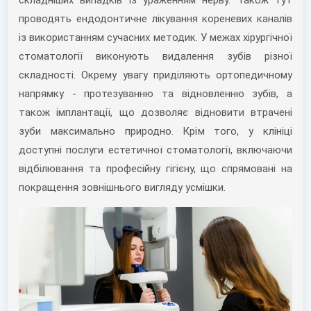
складніших випадків із ураженням нерву. Також тут
проводять ендодонтичне лікування кореневих каналів
із використанням сучасних методик. У межах хірургічної
стоматології виконують видалення зубів різної
складності. Окрему увагу приділяють ортопедичному
напрямку - протезуванню та відновленню зубів, а
також імплантації, що дозволяє відновити втрачені
зуби максимально природно. Крім того, у клініці
доступні послуги естетичної стоматології, включаючи
відбілювання та професійну гігієну, що спрямовані на
покращення зовнішнього вигляду усмішки.