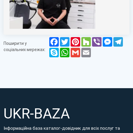
Facebook
Twitter
Pinterest
Houzz
Viber
Messenge
Tele
Поширити у
соціальних мережах:
Skype
WhatsApp
Gmail
Email
UKR-BAZA
Інформаційна база каталог-довідник для всіх послуг та