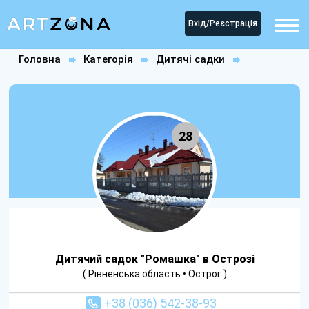
Вхід/Реєстрація
Головна
Категорія
Дитячі садки
Дитячий садок "Ромашка" в Острозі
28
Дитячий садок "Ромашка" в Острозі
( Рівненська область • Острог )
+38 (036) 542-38-93