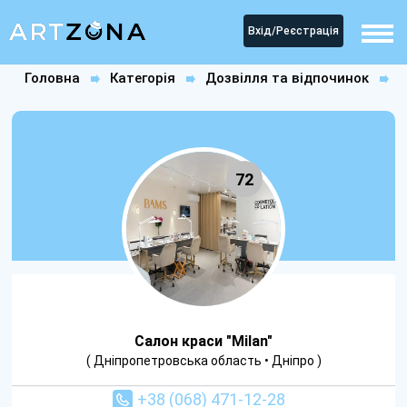
Вхід/Реєстрація
Головна
Категорія
Дозвілля та відпочинок
Салони краси
Салон краси "Milan"
72
Салон краси "Milan"
( Дніпропетровська область • Дніпро )
+38 (068) 471-12-28