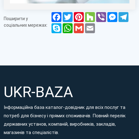
Facebook
Twitter
Pinterest
Houzz
Viber
Messenge
Tele
Поширити у
соціальних мережах:
Skype
WhatsApp
Gmail
Email
UKR-BAZA
Інформаційна база каталог-довідник для всіх послуг та
потреб для бізнесу і прямих споживачів. Повний перелік
державних установ, компаній, виробників, закладів,
магазинів та спеціалістів.