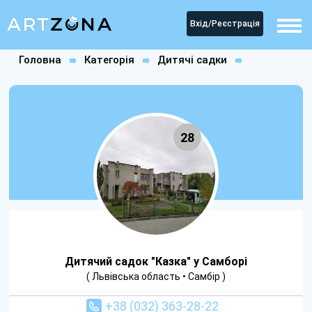
Вхід/Реєстрація
Головна
Категорія
Дитячі садки
Дитячий садок "Казка" у Самборі
28
Дитячий садок "Казка" у Самборі
( Львівська область • Самбір )
+38 (032) 363-28-22