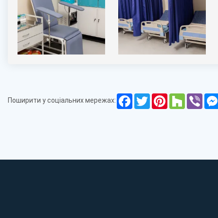
- Первинний прийом гінеколога
- Інтимна контурна пластика
- Кардіотокографія
- Рідинна цитологія
- Біопсія шийки матки
- Лікування бартолініту
- Мазок на флору
Переваги гінекології "Оксфорд Медікал":
- Кваліфіковані лікарі
Facebook
Twitter
Pinterest
Houzz
Vibe
Поширити у соціальних мережах:
- Сучасне обладнання
- Широкий спектр послуг
- Конфіденційність та індивідуальний підхід
- Зручність та доступність
Гінекологія «Оксфорд Медікал» у Тернополі забезпечує проф
сучасне обладнання та комплексний підхід до лікування с
та індивідуальний підхід гарантують якісне медичне обслу
Адреса:
м.Тернопіль, вул.Качали, 5
Графік роботи:
Пн-Сб 09:00-19:00
Нд 09:00-17:00