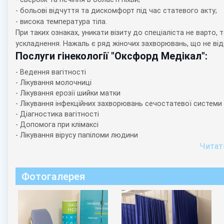
- больові відчуття та дискомфорт під час статевого акту;
- висока температура тіла.
При таких ознаках, уникати візиту до спеціаліста не варто,
ускладнення. Нажаль є ряд жіночих захворювань, що не в
Послуги гінекології "Оксфорд Медікал":
- Ведення вагітності
- Лікування молочниці
- Лікування ерозії шийки матки
- Лікування інфекційних захворювань сечостатевої системи
- Діагностика вагітності
- Допомога при клімаксі
- Лікування вірусу папіломи людини
- Вакцинація від ВПЛ
Читати
- Постановка внутрішньоматкової спіралі
- Кольпоскопія
Фотогалерея
- Лікування бактеріального вагінозу
- Лікування дисплазії шийки матки
- Лікування кольпіту
- Лікування порушень менструального циклу
- Лікування та профілактика запальних захворювань