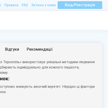
Вхід/Реєстрація
і
Правила
FAQ
Зв'язок з нами
Вiдгуки
Рекомендації
л Тернопіль» використовує унікальні методики лікування
 підбирають індивідуально для кожного пацієнта,
ізму.
нок:
поступово знижують жіночий імунітет. Нерідко ці фактори
нок.