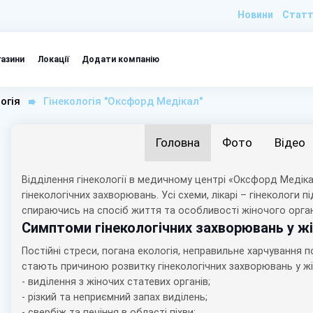
Новини
Статт
газини
Локації
Додати компанію
огія
Гінекологія "Оксфорд Медікал"
Головна
Фото
Відео
Відділення гінекології в медичному центрі «Оксфорд Медіка
гінекологічних захворювань. Усі схеми, лікарі – гінекологи
спираючись на спосіб життя та особливості жіночого орган
Симптоми гінекологічних захворювань у жі
Постійні стреси, погана екологія, неправильне харчування 
стають причиною розвитку гінекологічних захворювань у жі
- виділення з жіночих статевих органів;
- різкий та неприємний запах виділень;
- свербіж та печіння в області піхви;