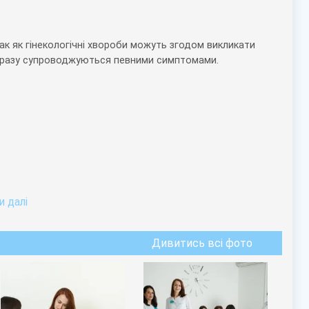
 так як гінекологічні хвороби можуть згодом викликати
ідразу супроводжуються певними симптомами.
 далi
Дивитись всі фото