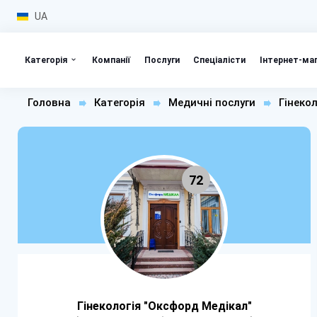
UA
Категорія
Компанії
Послуги
Спеціалісти
Інтернет-ма
Головна
Категорія
Медичні послуги
Гінекол
72
Гінекологія "Оксфорд Медікал"