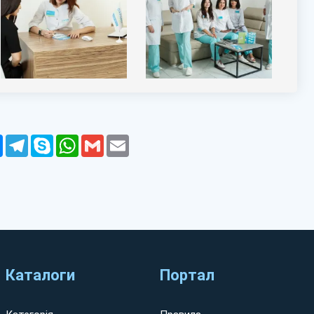
r
Messenger
Telegram
Skype
WhatsApp
Gmail
Email
есійний догляд за жіночим здоров’ям. Досвідчені лікарі,
творюють комфортні умови для пацієнток. Зручний запис
говування.
Каталоги
Портал