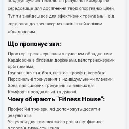
поєднує сучасні технології тренувань і комфортне
середовище для досягнення твоїх спортивних цілей.
Тут ти знайдеш все для ефективних тренувань – від
кардіозон до тренажерних залів із найновішим
обладнанням.
Що пропонує зал:
Просторі тренажерні зали з сучасним обладнанням.
Кардіозона з біговими доріжками, велотренажерами,
орбітреками.
Групові заняття: йога, пілатес, кросфіт, аеробіка.
Персональні тренування з індивідуальними планами.
Зона для силових тренувань та вільних ваг.
Комфортні роздягальні та душові.
Чому обирають "Fitness House":
Професійні тренери, які допоможуть досягти
результатів.
Усі умови для комплексного розвитку: фізичне
здоров'я, гнучкість і сила.