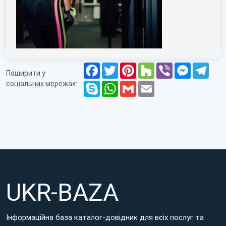
Facebook
Twitter
Pinterest
Houzz
Viber
Messenge
Tele
Поширити у
соціальних мережах:
Skype
WhatsApp
Gmail
Email
UKR-BAZA
Інформаційна база каталог-довідник для всіх послуг та