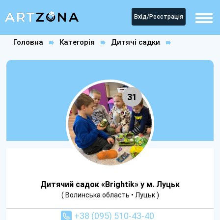
Вхід/Реєстрація
Головна
Категорія
Дитячі садки
Дитячий садок «Brightik» у м. Луцьк
31
Дитячий садок «Brightik» у м. Луцьк
( Волинська область • Луцьк )
+38 (095) 510-43-40