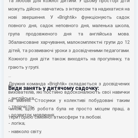
та любові для кожної дитини. У цьому просторі діти
можуть дійсно навчатись з інтересом та надихатися на
нові звершення. У «Brightik» функціонують садок
повного дня, садок неповного дня, маленька школа,
група продовженого дня та англійська мова.
Збалансоване харчування, малокомплектні групи до 12
дітей, та розвиваючі уроки з досвідченими педагогами.
Кожного дня діти також виходять на прогулянку, та
грають у групі.
Дружня команда «Brightik» складається з досвідчених
Види занять у дитячому садочку:
вихователів, які постійно вдосконалюють свої навички
- англійська;
на вміння. Стосунки у колективі побудовані таким
- творчість;
чином, щоб робота була не просто місцем праці, а
- розвиток мовлення;
територією сімейної атмосфери та любові.
- логіка;
- навколо світу.