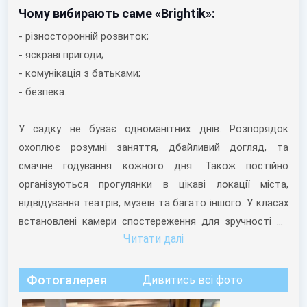
Чому вибирають саме «Brightik»:
- різносторонній розвиток;
- яскраві пригоди;
- комунікація з батьками;
- безпека.
У садку не буває одноманітних днів. Розпорядок
охоплює розумні заняття, дбайливий догляд, та
смачне годування кожного дня. Також постійно
організуються прогулянки в цікаві локації міста,
відвідування театрів, музеїв та багато іншого. У класах
встановлені камери спостереження для зручності та
Читати далi
спокою батьків.
Адреса:
Фотогалерея
Дивитись всі фото
Луцьк, Ветеранів, 18