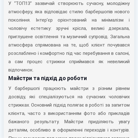
У “ТОП13” зазвичай створюють сучасну, молодіжну
атмосферу, яка відповідає стилю барбершопів нового
покоління. Інтер’єр орієнтований на мінімалізм і
чоловічу естетику: зручні крісла, великі дзеркала,
приглушене освітлення та музичний супровід. Загальна
атмосфера спрямована на те, щоб клієнт почувався
розслаблено і комфортно під час перебування в салоні,
а сам процес стрижки сприймався як невеликий
відпочинок.
Майстри та підхід до роботи
У барбершопі працюють майстри з різним рівнем
досвіду, які спеціалізуються на сучасних чоловічих
стрижках. Основний підхід полягає в роботі за запитом
клієнта, часто з використанням фото або прикладів
бажаного результату. Майстри приділяють увагу
деталям, особливо в оформленні переходів і контурів.