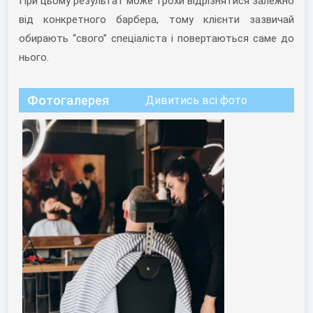
При цьому результат може трохи відрізнятися залежно
від конкретного барбера, тому клієнти зазвичай
обирають “свого” спеціаліста і повертаються саме до
нього.
Фотогалерея
Дивитись всі фото