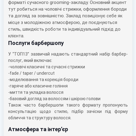
форматі сучасного grooming-закладу. Основний акцент
тут робиться на
чоловічі стрижки, оформлення бороди
та догляд за зовнішністю
.
Заклад позиціонує себе як
місце з молодіжною атмосферою, де поєднуються
стиль, швидкість роботи та індивідуальний підхід до
клієнта.
Послуги барбершопу
У “ТОП13” зазвичай надають стандартний набір барбер-
послуг, який включає:
-чоловічі класичні та сучасні стрижки
-fade / taper / undercut
-моделювання та корекція бороди
-гаряче або класичне гоління
-миття та укладка волосся
-базовий догляд за волоссям і шкірою голови
Також часто барбершопи такого формату пропонують
консультацію щодо стилю, підбір зачіски під форму
обличчя та структуру волосся.
Атмосфера та інтер’єр