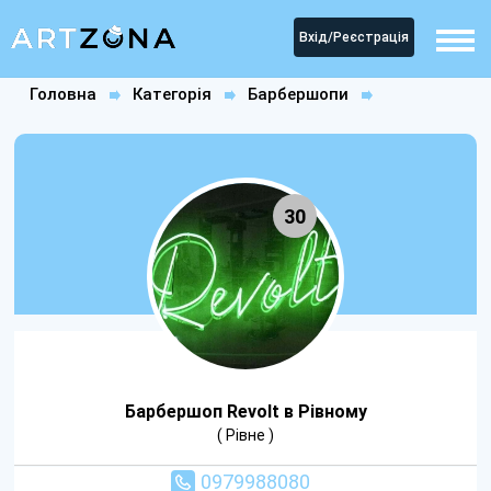
Вхід/Реєстрація
Головна
Категорія
Барбершопи
Барбершоп Revolt в Рівному
30
Барбершоп Revolt в Рівному
( Рівне )
0979988080