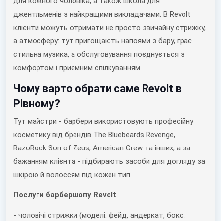
для кожного чоловіка, а також школа для
джентльменів з найкращими викладачами. В Revolt
клієнти можуть отримати не просто звичайну стрижку,
а атмосферу: тут пригощають напоями з бару, грає
стильна музика, а обслуговування поєднується з
комфортом і приємним спілкуванням.
Чому варто обрати саме Revolt в
Рівному?
Тут майстри - барбери використовують професійну
косметику від брендів The Bluebeards Revenge,
RazoRock Son of Zeus, American Crew та інших, а за
бажанням клієнта - підбирають засоби для догляду за
шкірою й волоссям під кожен тип.
Послуги барбершопу Revolt
- чоловічі стрижки (моделі: фейд, андеркат, бокс,